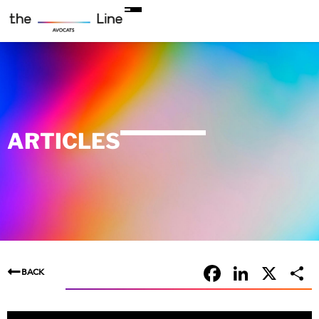
ARTICLES
Faceboo
Linke
X
BACK