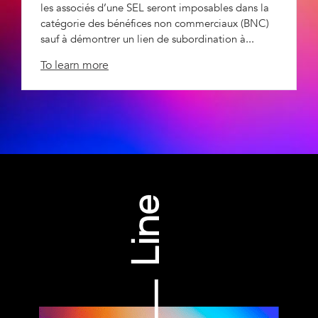
les associés d’une SEL seront imposables dans la
catégorie des bénéfices non commerciaux (BNC)
sauf à démontrer un lien de subordination à...
To learn more