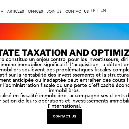
FR
|
EN
ARTICLES
OFFICES
JOIN US
CONTACT US
TATE TAXATION AND OPTIMI
ère constitue un enjeu central pour les investisseurs, diri
moine immobilier significatif. L’acquisition, la détention,
mobiliers soulèvent des problématiques fiscales comple
atif sur la rentabilité des investissements et la structur
ent anticipée ou inadaptée peut entraîner des coûts fi
 l’administration fiscale ou une perte d’efficacité éc
immobilières.
alisé en fiscalité immobilière, accompagne ses clients d
curisation de leurs opérations et investissements immobi
l’international.
CONTACT US