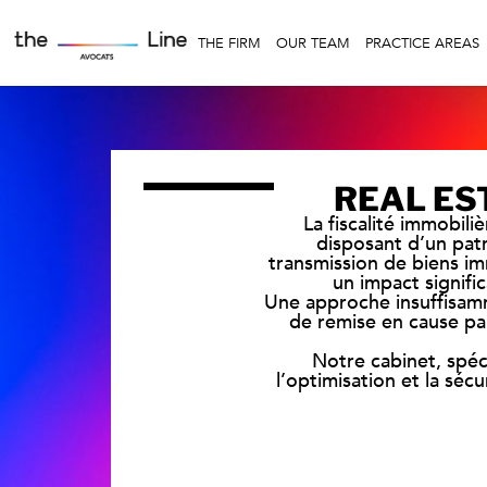
THE FIRM
OUR TEAM
PRACTICE AREAS
REAL ES
La fiscalité immobili
disposant d’un patri
transmission de biens im
un impact signific
Une approche insuffisamm
de remise en cause par
Notre cabinet, spéci
l’optimisation et la sé