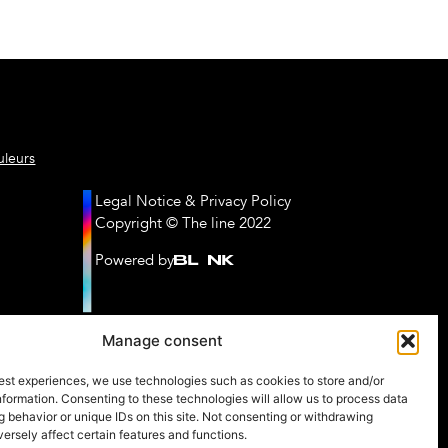
/the-line-avocats
uleurs
contact@thelineavocats.
Legal Notice & Privacy Policy
Copyright © The line 2022
Powered by
Manage consent
est experiences, we use technologies such as cookies to store and/or
formation. Consenting to these technologies will allow us to process data
 behavior or unique IDs on this site. Not consenting or withdrawing
rsely affect certain features and functions.