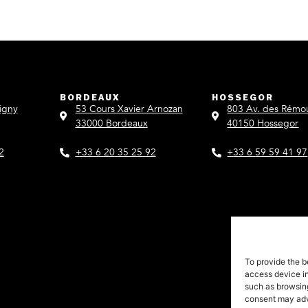
BORDEAUX
HOSSEGOR
igny
53 Cours Xavier Arnozan
803 Av. des Rémo
33000 Bordeaux
40150 Hossegor
2
+33 6 20 35 25 92
+33 6 59 59 41 97
To provide the b
access device in
such as browsing
consent may adve