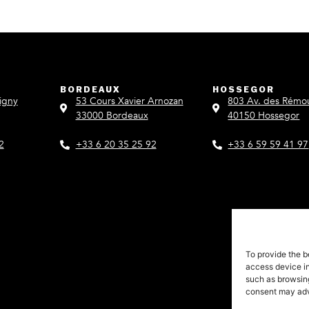
BORDEAUX
HOSSEGOR
igny
53 Cours Xavier Arnozan
803 Av. des Rémo
33000 Bordeaux
40150 Hossegor
2
+33 6 20 35 25 92
+33 6 59 59 41 97
To provide the b
access device in
such as browsing
consent may adve