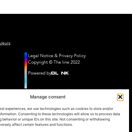
/the-line-avocats
uleurs
contact@thelineavocats.
Legal Notice & Privacy Policy
Copyright © The line 2022
Powered by
Manage consent
est experiences, we use technologies such as cookies to store and/or
formation. Consenting to these technologies will allow us to process data
 behavior or unique IDs on this site. Not consenting or withdrawing
rsely affect certain features and functions.