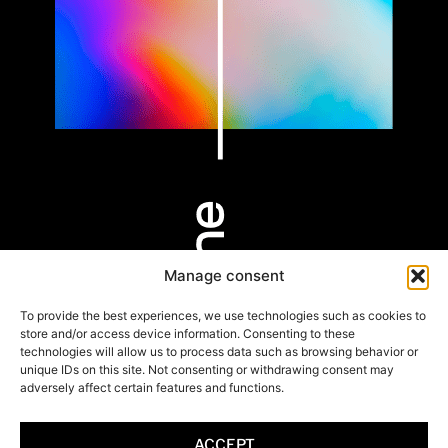
Manage consent
PARIS
BORDEAUX
HOSSEGOR
9 rue Alfred de
53 Cours Xavier
803 Av. des
To provide the best experiences, we use technologies such as cookies to
Vigny
Arnozan
Rémouleurs
store and/or access device information. Consenting to these
75008 Paris
33000 Bordeaux
40150 Hossegor
technologies will allow us to process data such as browsing behavior or
unique IDs on this site. Not consenting or withdrawing consent may
adversely affect certain features and functions.
+33 6 20 35 25 92
+33 6 20 35 25 92
+33 6 59 59 41 97
/the-line-avocats
ACCEPT
contact@thelineavocats.