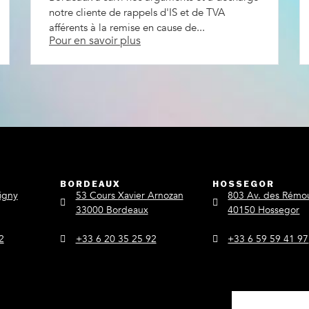
notre cliente de rappels d'IS et de TVA
afférents à la remise en cause de...
Pour en savoir plus
BORDEAUX
HOSSEGOR
igny
53 Cours Xavier Arnozan
803 Av. des Rémo
33000 Bordeaux
40150 Hossegor
2
+33 6 20 35 25 92
+33 6 59 59 41 97