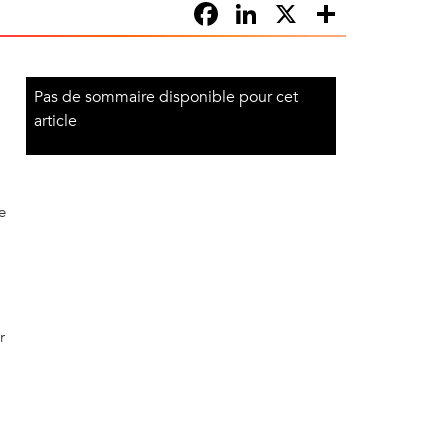
Facebook
LinkedIn
X
Partag
Pas de sommaire disponible pour cet
article
e
r