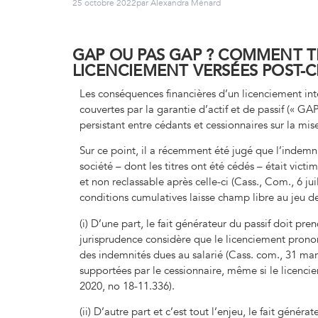
25 octobre 2022
par Alexandra Ménard
GAP OU PAS GAP ? COMMENT T
LICENCIEMENT VERSÉES POST-C
Les conséquences financières d’un licenciement inter
couvertes par la garantie d’actif et de passif (« GA
persistant entre cédants et cessionnaires sur la mis
Sur ce point, il a récemment été jugé que l’indemni
société – dont les titres ont été cédés – était victi
et non reclassable après celle-ci (Cass., Com., 6 jui
conditions cumulatives laisse champ libre au jeu de
(i) D’une part, le fait générateur du passif doit pr
jurisprudence considère que le licenciement prononc
des indemnités dues au salarié (Cass. com., 31 mar
supportées par le cessionnaire, même si le licenciem
2020, no 18-11.336).
(ii) D’autre part et c’est tout l’enjeu, le fait génér