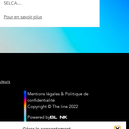
SELCA....
Pour en savoir plus
/the-line-avocats
uleurs
contact@thelineavocats.
Mentions légales & Politique de
confidentialité
Copyright © The line 2022
Powered by
Gérer le consentement