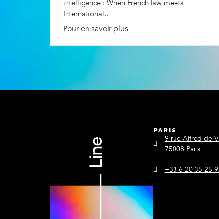
intelligence : When French law meets
International...
Pour en savoir plus
PARIS
9 rue Alfred de V
75008 Paris
+33 6 20 35 25 9