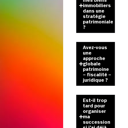
mes biens
immobiliers
dans une
stratégie
patrimoniale
?
Avez-vous
une
approche
globale
patrimoine
– fiscalité –
juridique ?
Est-il trop
tard pour
organiser
ma
succession
si j’ai déjà