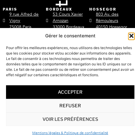
PARIS
BORDEAUX
HOSSEGOR
9 rue Alfred de
53 Cours Xavier
803 Av. des
Vigny
Arnozan
Rémouleurs
75008 Paris
33000 Bordeaux
40150 Hossegor
Gérer le consentement
+33 6 20 35 25 92
+33 6 20 35 25 92
+33 6 59 59 41 97
/the-line-avocats
Pour offrir les meilleures expériences, nous utilisons des technologies telles
que les cookies pour stocker et/ou accéder aux informations des appareils.
contact@thelineavocats.
Le fait de consentir à ces technologies nous permettra de traiter des
Mentions légales & Politique de confidentialité
données telles que le comportement de navigation ou les ID uniques sur ce
Copyright © The line 2022
site. Le fait de ne pas consentir ou de retirer son consentement peut avoir un
effet négatif sur certaines caractéristiques et fonctions.
Powered by
ACCEPTER
REFUSER
VOIR LES PRÉFÉRENCES
RDV
Mentions légales & Politique de confidentialité