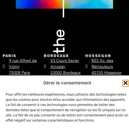
PARIS
BORDEAUX
HOSSEGOR
9 rue Alfred de
53 Cours Xavier
803 Av. des
Vigny
Arnozan
Rémouleurs
75008 Paris
33000 Bordeaux
40150 Hossegor
Gérer le consentement
+33 6 20 35 25 92
+33 6 20 35 25 92
+33 6 59 59 41 97
/the-line-avocats
Pour offrir les meilleures expériences, nous utilisons des technologies telles
contact@thelineavocats.
que les cookies pour stocker et/ou accéder aux informations des appareils.
Le fait de consentir à ces technologies nous permettra de traiter des
Mentions légales & Politique de confidentialité
données telles que le comportement de navigation ou les ID uniques sur ce
Copyright © The line 2022
site. Le fait de ne pas consentir ou de retirer son consentement peut avoir un
effet négatif sur certaines caractéristiques et fonctions.
Powered by